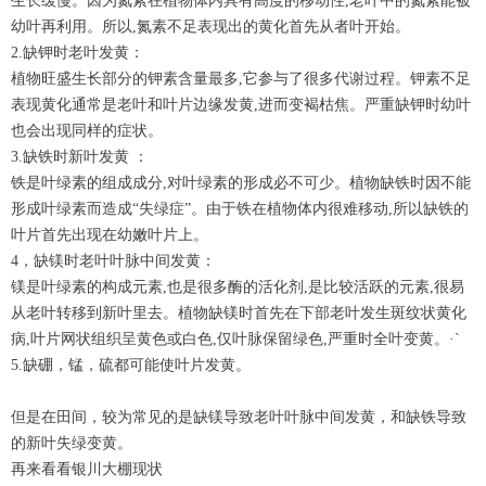
生长缓慢。因为氮素在植物体内具有高度的移动性,老叶中的氮素能被
幼叶再利用。所以,氮素不足表现出的黄化首先从者叶开始。
2.缺钾时老叶发黄：
植物旺盛生长部分的钾素含量最多,它参与了很多代谢过程。钾素不足
表现黄化通常是老叶和叶片边缘发黄,进而变褐枯焦。严重缺钾时幼叶
也会出现同样的症状。
3.缺铁时新叶发黄 ：
铁是叶绿素的组成成分,对叶绿素的形成必不可少。植物缺铁时因不能
形成叶绿素而造成“失绿症”。由于铁在植物体内很难移动,所以缺铁的
叶片首先出现在幼嫩叶片上。
4，缺镁时老叶叶脉中间发黄：
镁是叶绿素的构成元素,也是很多酶的活化剂,是比较活跃的元素,很易
从老叶转移到新叶里去。植物缺镁时首先在下部老叶发生斑纹状黄化
病,叶片网状组织呈黄色或白色,仅叶脉保留绿色,严重时全叶变黄。·`
5.缺硼，锰，硫都可能使叶片发黄。
但是在田间，较为常见的是缺镁导致老叶叶脉中间发黄，和缺铁导致
的新叶失绿变黄。
再来看看银川大棚现状