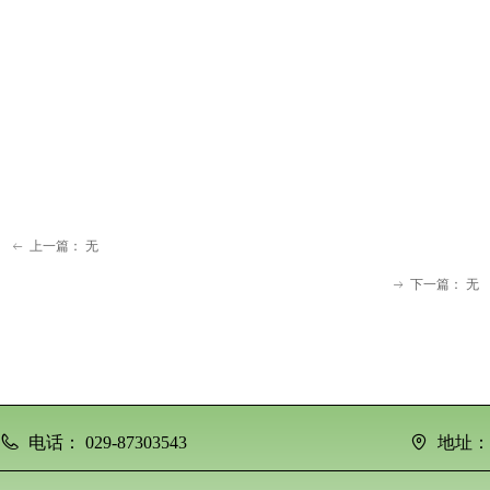
上一篇：
无
ꂃ
下一篇：
无
ꁹ
电话：
029-87303543
地址：
陕西省西安市高新区