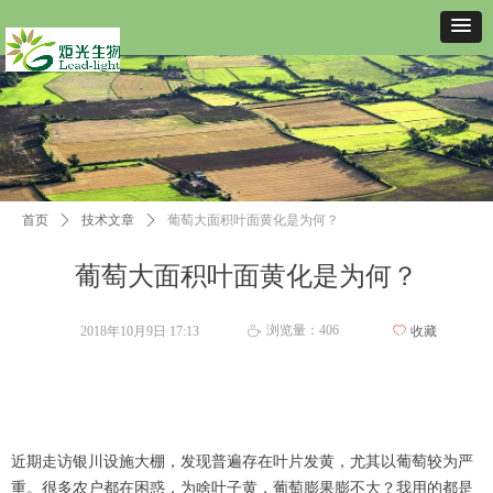
首页
ꄲ
技术文章
ꄲ
葡萄大面积叶面黄化是为何？
葡萄大面积叶面黄化是为何？
浏览量：
406
2018年10月9日
17:13
ꄀ
收藏
ꄘ
近期走访银川设施大棚，发现普遍存在叶片发黄，尤其以葡萄较为严
重。很多农户都在困惑，为啥叶子黄，葡萄膨果膨不大？我用的都是